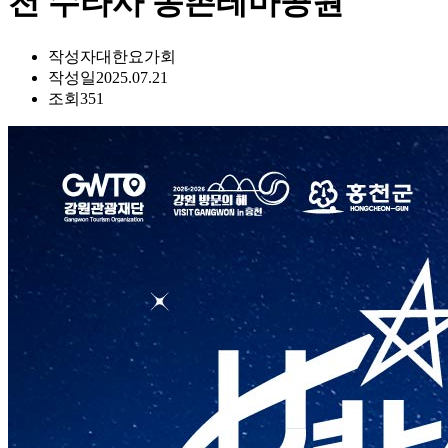
천 수타사 농촌테마공원
작성자
대한요가회
작성일
2025.07.21
조회
351